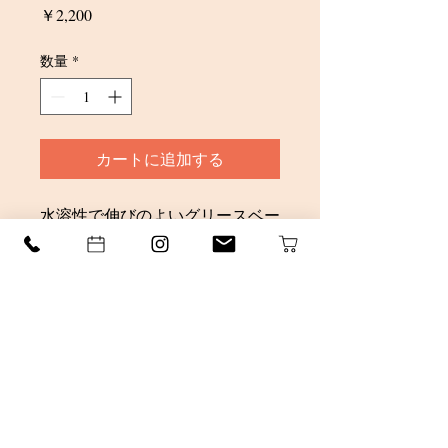
価
￥2,200
格
数量
*
カートに追加する
水溶性で伸びのよいグリースベー
スで程よいセット力とウェットな
質感を演出。タイトな表現はもち
ろん、パーマスタイルも生かす事
ができる次世代グリースです。ド
ライ／セミウェットの状態で使用
し、適量を髪になじませスタイリ
ングします。
四条烏丸、四条堀川、美容室、
ONE＆ONLY