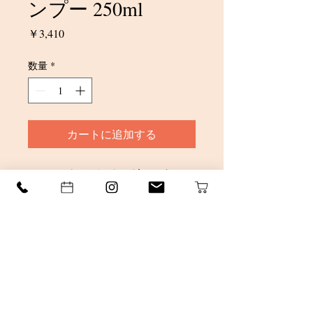
ンプー 250ml
価
￥3,410
格
数量
*
カートに追加する
レモンバームとベルガモットのフ
レッシュな香りが特徴のノーマ
ル〜ソフトダメージ用シャンプ
ー。ペパーミントを配合し、爽や
かで気持ち良い洗い上がり。アー
ティーチョークのエキスがキュー
ティクルを整え、しっとりとやさ
しいツヤ髪に仕上げます。
四条烏丸、四条堀川、美容室、